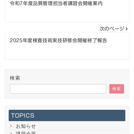
投
令和7年度品質管理担当者講習会開催案内
稿
ナ
次のページ
ビ
2025年度検査技術実技研修会開催終了報告
ゲ
ー
シ
検索
ョ
検索
ン
TOPICS
お知らせ
講習会等