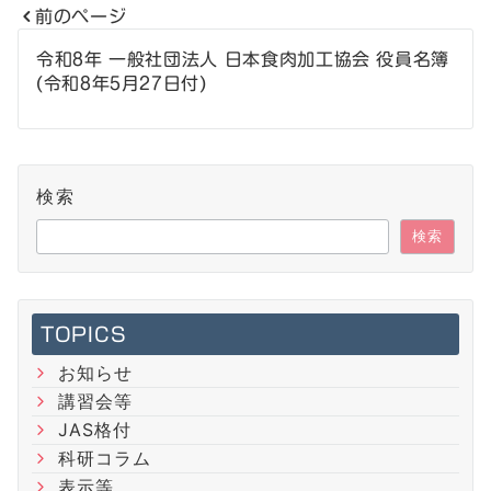
前のページ
投
令和8年 一般社団法人 日本食肉加工協会 役員名簿
(令和8年5月27日付)
稿
ナ
ビ
検索
ゲ
検索
ー
シ
TOPICS
ョ
お知らせ
ン
講習会等
JAS格付
科研コラム
表示等