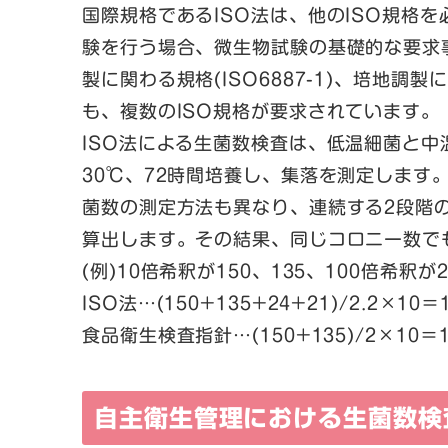
国際規格であるISO法は、他のISO規格を
験を行う場合、微生物試験の基礎的な要求事
製に関わる規格(ISO6887-1)、培地調製に
も、複数のISO規格が要求されています。
ISO法による生菌数検査は、低温細菌と
30℃、72時間培養し、集落を測定します。混釈
菌数の測定方法も異なり、連続する2段階の
算出します。その結果、同じコロニー数で
(例)10倍希釈が150、135、100倍希釈が
ISO法…(150+135+24+21)/2.2×10＝1
食品衛生検査指針…(150+135)/2×10＝14
自主衛生管理における生菌数検