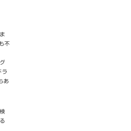
ま
も不
グ
ドラ
もあ
検
る