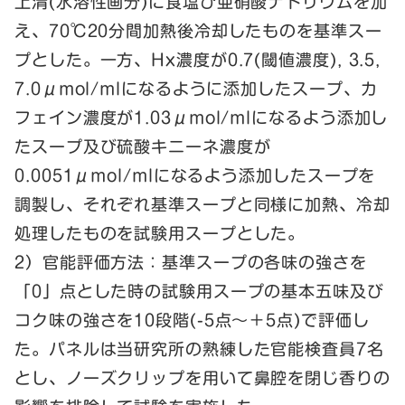
上清(水溶性画分)に食塩び亜硝酸ナトリウムを加
え、70℃20分間加熱後冷却したものを基準スー
プとした。一方、Hx濃度が0.7(閾値濃度), 3.5,
7.0μmol/mlになるように添加したスープ、カ
フェイン濃度が1.03μmol/mlになるよう添加し
たスープ及び硫酸キニーネ濃度が
0.0051μmol/mlになるよう添加したスープを
調製し、それぞれ基準スープと同様に加熱、冷却
処理したものを試験用スープとした。
2）官能評価方法：基準スープの各味の強さを
「0」点とした時の試験用スープの基本五味及び
コク味の強さを10段階(-5点～＋5点)で評価し
た。パネルは当研究所の熟練した官能検査員7名
とし、ノーズクリップを用いて鼻腔を閉じ香りの