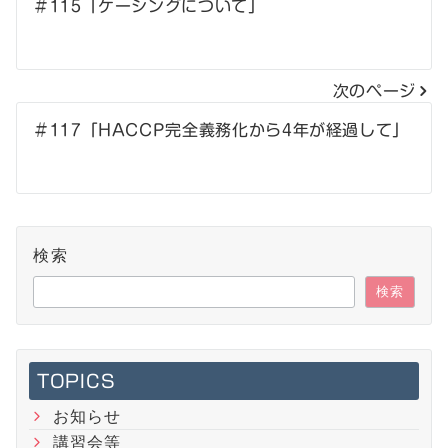
＃115「ケーシングについて」
稿
ナ
次のページ
ビ
＃117「HACCP完全義務化から4年が経過して」
ゲ
ー
シ
検索
ョ
検索
ン
TOPICS
お知らせ
講習会等