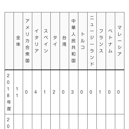
ニ
ア
中
ュ
メ
華
マ
イ
ス
ー
フ
ベ
リ
人
ト
レ
全
タ
ペ
タ
台
ジ
ラ
ト
カ
民
ル
ー
体
リ
イ
イ
湾
ー
ン
ナ
合
共
コ
シ
ア
ン
ラ
ス
ム
衆
和
ア
ン
国
国
ド
2
0
1
1
0
4
1
2
0
3
0
0
1
0
0
8
1
年
度
2
0