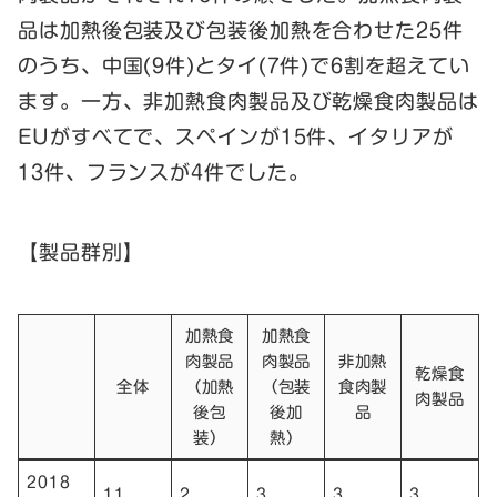
品は加熱後包装及び包装後加熱を合わせた25件
のうち、中国(9件)とタイ(7件)で6割を超えてい
ます。一方、非加熱食肉製品及び乾燥食肉製品は
EUがすべてで、スペインが15件、イタリアが
13件、フランスが4件でした。
【製品群別】
加熱食
加熱食
肉製品
肉製品
非加熱
乾燥食
全体
（加熱
（包装
食肉製
肉製品
後包
後加
品
装）
熱）
2018
11
2
3
3
3