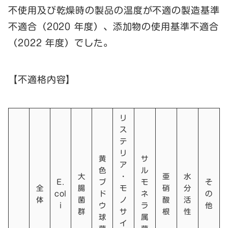
不使用及び乾燥時の製品の温度が不適の製造基準
不適合（2020 年度）、添加物の使用基準不適合
（2022 年度）でした。
【不適格内容】
リ
ス
テ
リ
黄
サ
ア
色
ル
大
・
亜
水
E.
ブ
モ
そ
全
腸
モ
硝
分
col
ド
ネ
の
体
菌
ノ
酸
活
i
ウ
ラ
他
群
サ
根
性
球
属
イ