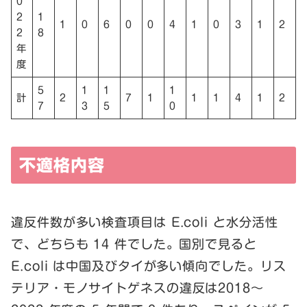
0
2
1
1
0
6
0
0
4
1
0
3
1
2
2
8
年
度
5
1
1
1
計
2
7
1
1
1
4
1
2
7
3
5
0
不適格内容
違反件数が多い検査項目は E.coli と水分活性
で、どちらも 14 件でした。国別で見ると
E.coli は中国及びタイが多い傾向でした。リス
テリア・モノサイトゲネスの違反は2018～