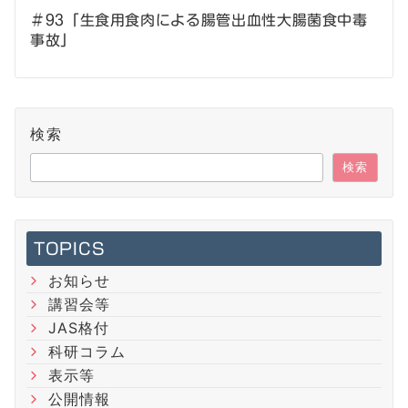
ビ
＃93「生食用食肉による腸管出血性大腸菌食中毒
ゲ
事故」
ー
シ
検索
ョ
検索
ン
TOPICS
お知らせ
講習会等
JAS格付
科研コラム
表示等
公開情報